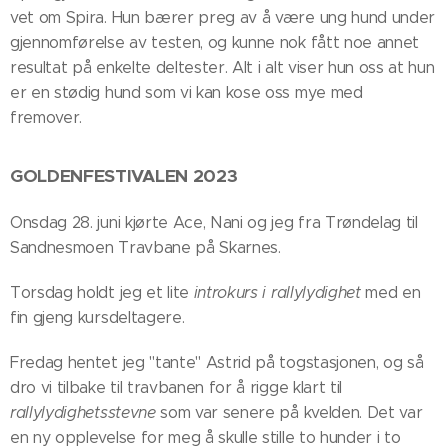
vet om Spira. Hun bærer preg av å være ung hund under
gjennomførelse av testen, og kunne nok fått noe annet
resultat på enkelte deltester. Alt i alt viser hun oss at hun
er en stødig hund som vi kan kose oss mye med
fremover.
GOLDENFESTIVALEN 2023
Onsdag 28. juni kjørte Ace, Nani og jeg fra Trøndelag til
Sandnesmoen Travbane på Skarnes.
Torsdag holdt jeg et lite
introkurs i rallylydighet
med en
fin gjeng kursdeltagere.
Fredag hentet jeg "tante" Astrid på togstasjonen, og så
dro vi tilbake til travbanen for å rigge klart til
rallylydighetsstevne
som var senere på kvelden. Det var
en ny opplevelse for meg å skulle stille to hunder i to