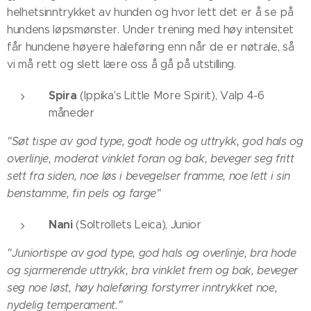
helhetsinntrykket av hunden og hvor lett det er å se på
hundens løpsmønster. Under trening med høy intensitet
får hundene høyere haleføring enn når de er nøtrale, så
vi må rett og slett lære oss å gå på utstilling.
Spira
(Ippika's Little More Spirit), Valp 4-6
måneder
"Søt tispe av god type, godt hode og uttrykk, god hals og
overlinje, moderat vinklet foran og bak, beveger seg fritt
sett fra siden, noe løs i bevegelser framme, noe lett i sin
benstamme, fin pels og farge"
Nani
(Soltrollets Leica), Junior
"Juniortispe av god type, god hals og overlinje, bra hode
og sjarmerende uttrykk, bra vinklet frem og bak, beveger
seg noe løst, høy haleføring forstyrrer inntrykket noe,
nydelig temperament."