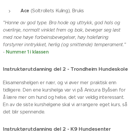
Ace
(Soltrollets Kuling), Bruks
"Hanne av god type. Bra hode og uttrykk, god hals og
overlinje, normalt vinklet frem og bak, beveger seg løst
med noe høye forbeinsbevegelser, høy haleføring
forstyrrer inntrykket, herlig (og smittende) temperament."
Nummer 1 i klassen
-
Instruktørutdanning del 2 - Trondheim Hundeskole
Eksamenshelgen er nær, og vi øver mer praktisk enn
tidligere. Den ene kurshelga var vi på Anicura Byåsen for
å lære mer om hund og helse, det var veldig interessant.
En av de siste kurshelgene skal vi arrangere eget kurs, så
det blir spennende.
Instruktørutdanning del 2 - K9 Hundesenter