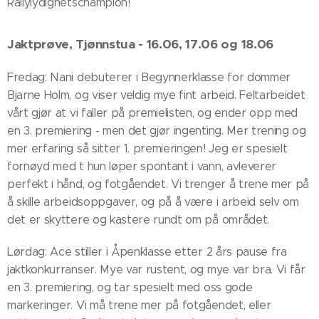
Rallylydighetschampion!
Jaktprøve, Tjønnstua - 16.06, 17.06 og 18.06
Fredag: Nani debuterer i Begynnerklasse for dommer
Bjarne Holm, og viser veldig mye fint arbeid. Feltarbeidet
vårt gjør at vi faller på premielisten, og ender opp med
en 3. premiering - men det gjør ingenting. Mer trening og
mer erfaring så sitter 1. premieringen! Jeg er spesielt
fornøyd med t hun løper spontant i vann, avleverer
perfekt i hånd, og fotgåendet. Vi trenger å trene mer på
å skille arbeidsoppgaver, og på å være i arbeid selv om
det er skyttere og kastere rundt om på området.
Lørdag: Ace stiller i Åpenklasse etter 2 års pause fra
jaktkonkurranser. Mye var rustent, og mye var bra. Vi får
en 3. premiering, og tar spesielt med oss gode
markeringer. Vi må trene mer på fotgåendet, eller