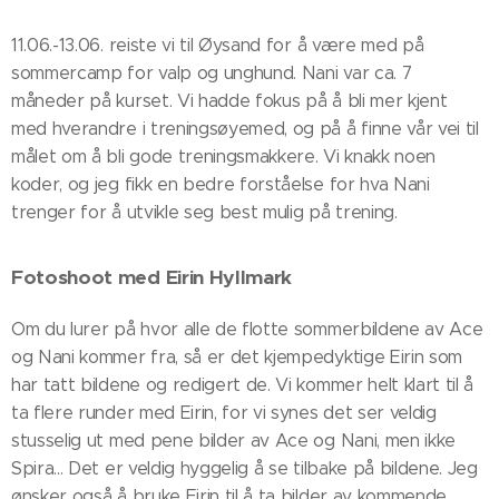
11.06.-13.06. reiste vi til Øysand for å være med på
sommercamp for valp og unghund. Nani var ca. 7
måneder på kurset. Vi hadde fokus på å bli mer kjent
med hverandre i treningsøyemed, og på å finne vår vei til
målet om å bli gode treningsmakkere. Vi knakk noen
koder, og jeg fikk en bedre forståelse for hva Nani
trenger for å utvikle seg best mulig på trening.
Fotoshoot med Eirin Hyllmark
Om du lurer på hvor alle de flotte sommerbildene av Ace
og Nani kommer fra, så er det kjempedyktige Eirin som
har tatt bildene og redigert de. Vi kommer helt klart til å
ta flere runder med Eirin, for vi synes det ser veldig
stusselig ut med pene bilder av Ace og Nani, men ikke
Spira... Det er veldig hyggelig å se tilbake på bildene. Jeg
ønsker også å bruke Eirin til å ta bilder av kommende