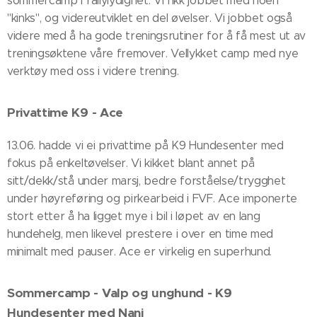
sommercamp i rallylydighet. Vi fikk jobbet med noen
"kinks", og videreutviklet en del øvelser. Vi jobbet også
videre med å ha gode treningsrutiner for å få mest ut av
treningsøktene våre fremover. Vellykket camp med nye
verktøy med oss i videre trening.
Privattime K9 - Ace
13.06. hadde vi ei privattime på K9 Hundesenter med
fokus på enkeltøvelser. Vi kikket blant annet på
sitt/dekk/stå under marsj, bedre forståelse/trygghet
under høyreføring og pirkearbeid i FVF. Ace imponerte
stort etter å ha ligget mye i bil i løpet av en lang
hundehelg, men likevel prestere i over en time med
minimalt med pauser. Ace er virkelig en superhund.
Sommercamp - Valp og unghund - K9
Hundesenter med Nani