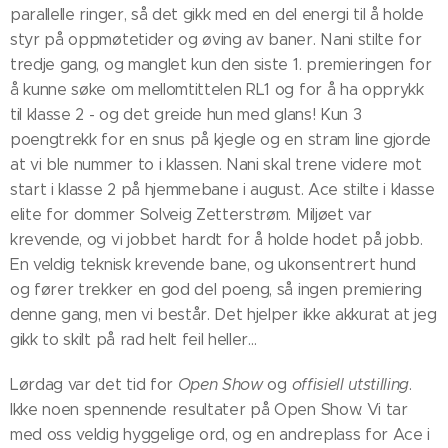
parallelle ringer, så det gikk med en del energi til å holde
styr på oppmøtetider og øving av baner. Nani stilte for
tredje gang, og manglet kun den siste 1. premieringen for
å kunne søke om mellomtittelen RL1 og for å ha opprykk
til klasse 2 - og det greide hun med glans! Kun 3
poengtrekk for en snus på kjegle og en stram line gjorde
at vi ble nummer to i klassen. Nani skal trene videre mot
start i klasse 2 på hjemmebane i august. Ace stilte i klasse
elite for dommer Solveig Zetterstrøm. Miljøet var
krevende, og vi jobbet hardt for å holde hodet på jobb.
En veldig teknisk krevende bane, og ukonsentrert hund
og fører trekker en god del poeng, så ingen premiering
denne gang, men vi består. Det hjelper ikke akkurat at jeg
gikk to skilt på rad helt feil heller...
Lørdag var det tid for
Open Show
og
offisiell utstilling
.
Ikke noen spennende resultater på Open Show. Vi tar
med oss veldig hyggelige ord, og en andreplass for Ace i