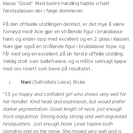
klasse "Good". Med bedre handling hadde vi hatt
førsteplassen der i følge dommeren.
På den offisielle utstillingen derimot, er det mye å være
fornøyd med! Ace gjør en strålende figur i bruksklasse
hann, og ender opp med excellent og en 2. plass i klassen.
Nani gjør også en strålende figur i bruksklasse tispe, og
får med seg en excellent på sin første offisille utstilling.
Veldig stolt over bøllefrøene, og vi måtte selvsagt kjøpe
med oss rosett som bevis på resultatet...
Nani
(Soltrollets Leica), Bruks
"1,5 yo happy and confident girl who shows very well for
her handler. Kind head and expression, but would prefer
darker pigmentation. Good length of neck, just enough
front angulation. Strong body, strong and well-angulated
hindquarters. Just enough bone. Level topline both
standing and on the move. She moved very well and is