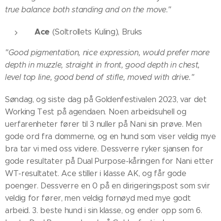
true balance both standing and on the move."
A
ce
(Soltrollets Kuling), Bruks
"Good pigmentation, nice expression, would prefer more
depth in muzzle, straight in front, good depth in chest,
level top line, good bend of stifle, moved with drive."
Søndag, og siste dag på Goldenfestivalen 2023, var det
Working Test på agendaen. Noen arbeidsuhell og
uerfarenheter fører til 3 nuller på Nani sin prøve. Men
gode ord fra dommerne, og en hund som viser veldig mye
bra tar vi med oss videre. Dessverre ryker sjansen for
gode resultater på Dual Purpose-kåringen for Nani etter
WT-resultatet. Ace stiller i klasse AK, og får gode
poenger. Dessverre en 0 på en dirigeringspost som svir
veldig for fører, men veldig fornøyd med mye godt
arbeid. 3. beste hund i sin klasse, og ender opp som 6.