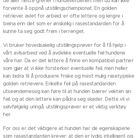
de aller fleste grener i hundeverdenen, men du kan ikke
forvente å oppnå utstillingschampionat. En golden
retriever avlet for arbeid, er ofte lettere og lengre i
beina enn det som er ønskelig i rasestandarden for å
kunne ta seg godt frem i terrenget.
Vi bruker hovedsakelig utstillingsprøver for å få hjelp i
vårt avlsarbeid ved å avdekke eventuelle feil hundene
våre har. Da er det lettere å finne en kompatibel partner
som gjør at vi ikke forsterker eventuelle feil, men heller
kan bidra til å produsere friske og mest mulig rasetypiske
golden retrievere. Enkelte feil på rasestandarden
utseendemessig kan føre til at hunden bærer vekten sin
feil, og at den lettere kan pådra seg skader. Dette vil vi
selvfølgelig unngå; utstilingsprøver er et viktig verktøy
her.
For oss er det viktigere at hunden har de egenskapene
som rasestandarden krever; at den er lydig, intelligent og